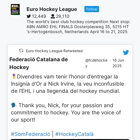
Euro Hockey League
Follow
12,449
29,110
The world's best club hockey competition Next stop:
ABN AMRO EHL FINALS Oosterplasweg 35, 5215 HT
's-Hertogenbosch, Netherlands April 16 to 21, 2025
Euro Hockey League Retweeted
Federació Catalana de
@fcdehocke
·
16 Jun
y
2025
Hockey
Divendres vam tenir l’honor d’entregar la
Insígnia d’Or a Nick Irvine, la veu inconfusible
de l’EHL i una llegenda del hockey mundial.
Thank you, Nick, for your passion and
commitment to hockey. You are the voice of
our sport!
#SomFederació
|
#HockeyCatalà