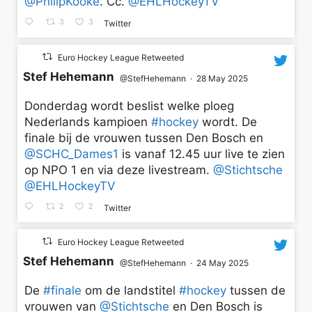
@PhilipKooke
. Cc.
@EHLHockeyTV
3
3
Twitter
Euro Hockey League Retweeted
Stef Hehemann
@StefHehemann
·
28 May 2025
Donderdag wordt beslist welke ploeg
Nederlands kampioen
#hockey
wordt. De
finale bij de vrouwen tussen Den Bosch en
@SCHC_Dames1
is vanaf 12.45 uur live te zien
op NPO 1 en via deze livestream.
@Stichtsche
@EHLHockeyTV
2
2
Twitter
Euro Hockey League Retweeted
Stef Hehemann
@StefHehemann
·
24 May 2025
De
#finale
om de landstitel
#hockey
tussen de
vrouwen van
@Stichtsche
en Den Bosch is