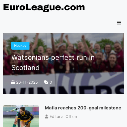
EuroLeague.com
Hockey
Watsonians perfect run in
Scotland
26-11-2025
0
Matla reaches 200-goal milestone
Editorial Office