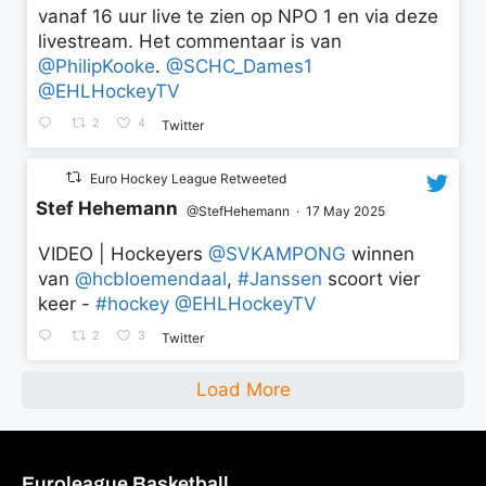
vanaf 16 uur live te zien op NPO 1 en via deze
livestream. Het commentaar is van
@PhilipKooke
.
@SCHC_Dames1
@EHLHockeyTV
2
4
Twitter
Euro Hockey League Retweeted
Stef Hehemann
@StefHehemann
·
17 May 2025
VIDEO | Hockeyers
@SVKAMPONG
winnen
van
@hcbloemendaal
,
#Janssen
scoort vier
keer -
#hockey
@EHLHockeyTV
2
3
Twitter
Load More
Euroleague Basketball