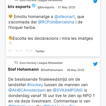
Euro Hockey League Retweeted
btv esports
@btvesports
·
31 May 2025
Emotiu homenatge a
@xlleonart
, que
s’acomiada del
@RCPoloBarcelona
i de
l’hoquei herba.
Escolta les declaracions i mira les imatges
3
9
Twitter
Euro Hockey League Retweeted
Stef Hehemann
@StefHehemann
·
28 May 2025
De beslissende finalewedstrijd om de
landstitel
#hockey
tussen de mannen van
@AHBCAmsterdam
en
@SVKAMPONG
is
donderdag vanaf 16 uur live te zien op NPO 1
en via deze livestream. Commentaar is van